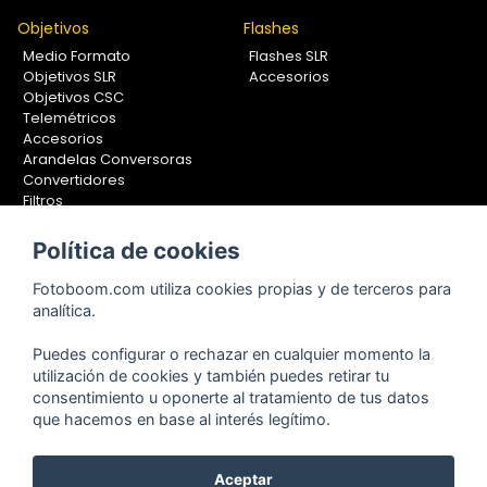
Objetivos
Flashes
Medio Formato
Flashes SLR
Objetivos SLR
Accesorios
Objetivos CSC
Telemétricos
Accesorios
Arandelas Conversoras
Convertidores
Filtros
Lentes Aproximación
Calibradores
Política de cookies
Soportes Fotografía
Fotoboom.com utiliza cookies propias y de terceros para
Monopiés
analítica.
Rótulas
Trípodes
Puedes configurar o rechazar en cualquier momento la
Kit Completos
utilización de cookies y también puedes retirar tu
Accesorios
consentimiento u oponerte al tratamiento de tus datos
que hacemos en base al interés legítimo.
Copyright © 2001-2024, Fotoboom, Fotonet, S.L. CIF. B-83430587
Aceptar