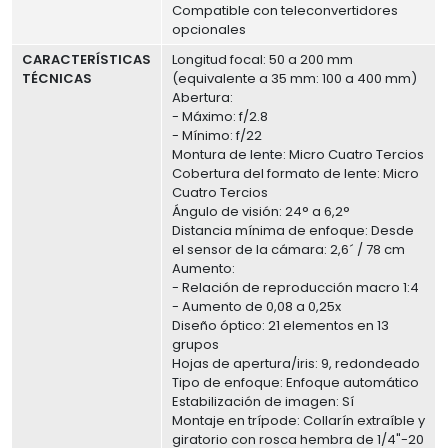
Compatible con teleconvertidores
opcionales
CARACTERÍSTICAS
Longitud focal: 50 a 200 mm
TÉCNICAS
(equivalente a 35 mm: 100 a 400 mm)
Abertura:
- Máximo: f/2.8
- Mínimo: f/22
Montura de lente: Micro Cuatro Tercios
Cobertura del formato de lente: Micro
Cuatro Tercios
Ángulo de visión: 24° a 6,2°
Distancia mínima de enfoque: Desde
el sensor de la cámara: 2,6´ / 78 cm
Aumento:
- Relación de reproducción macro 1:4
- Aumento de 0,08 a 0,25x
Diseño óptico: 21 elementos en 13
grupos
Hojas de apertura/iris: 9, redondeado
Tipo de enfoque: Enfoque automático
Estabilización de imagen: Sí
Montaje en trípode: Collarín extraíble y
giratorio con rosca hembra de 1/4"-20