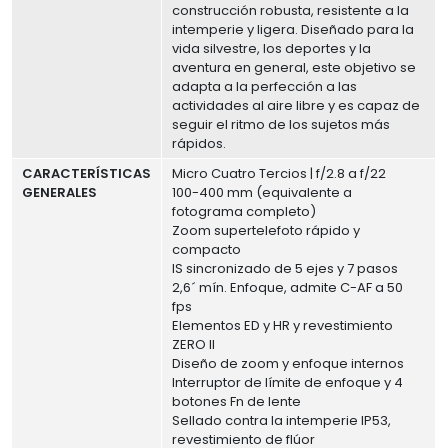
construcción robusta, resistente a la
intemperie y ligera. Diseñado para la
vida silvestre, los deportes y la
aventura en general, este objetivo se
adapta a la perfección a las
actividades al aire libre y es capaz de
seguir el ritmo de los sujetos más
rápidos.
CARACTERÍSTICAS
Micro Cuatro Tercios | f/2.8 a f/22
GENERALES
100-400 mm (equivalente a
fotograma completo)
Zoom supertelefoto rápido y
compacto
IS sincronizado de 5 ejes y 7 pasos
2,6´ mín. Enfoque, admite C-AF a 50
fps
Elementos ED y HR y revestimiento
ZERO II
Diseño de zoom y enfoque internos
Interruptor de límite de enfoque y 4
botones Fn de lente
Sellado contra la intemperie IP53,
revestimiento de flúor