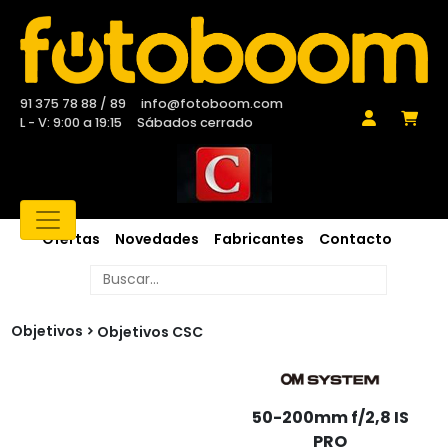
91 375 78 88 / 89
info@fotoboom.com
L - V: 9:00 a 19:15
Sábados cerrado
Ofertas
Novedades
Fabricantes
Contacto
Objetivos
Objetivos CSC
50-200mm f/2,8 IS
PRO