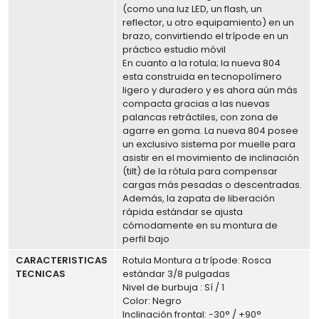
(como una luz LED, un flash, un
reflector, u otro equipamiento) en un
brazo, convirtiendo el trípode en un
práctico estudio móvil
En cuanto a la rotula; la nueva 804
esta construida en tecnopolímero
ligero y duradero y es ahora aún más
compacta gracias a las nuevas
palancas retráctiles, con zona de
agarre en goma. La nueva 804 posee
un exclusivo sistema por muelle para
asistir en el movimiento de inclinación
(tilt) de la rótula para compensar
cargas más pesadas o descentradas.
Además, la zapata de liberación
rápida estándar se ajusta
cómodamente en su montura de
perfil bajo
CARACTERISTICAS
Rotula Montura a trípode: Rosca
TECNICAS
estándar 3/8 pulgadas
Nivel de burbuja : Sí / 1
Color: Negro
Inclinación frontal: -30° / +90°