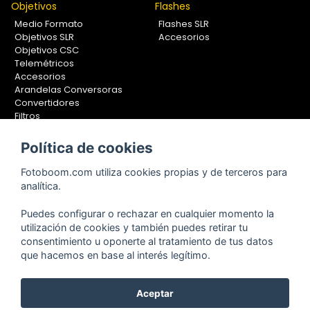
Objetivos
Flashes
Medio Formato
Flashes SLR
Objetivos SLR
Accesorios
Objetivos CSC
Telemétricos
Accesorios
Arandelas Conversoras
Convertidores
Filtros
Lentes Aproximación
Calibradores
Política de cookies
Soportes Fotografía
Fotoboom.com utiliza cookies propias y de terceros para
Monopiés
analítica.
Rótulas
Trípodes
Puedes configurar o rechazar en cualquier momento la
Kit Completos
utilización de cookies y también puedes retirar tu
Accesorios
consentimiento u oponerte al tratamiento de tus datos
que hacemos en base al interés legítimo.
Copyright © 2001-2024, Fotoboom, Fotonet, S.L. CIF. B-83430587
Aceptar
C/ San Romualdo Nº26 - 28037 Madrid - España