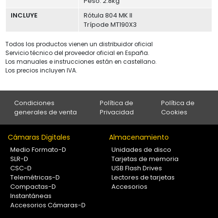
Peso: 2.8kg
INCLUYE
Rótula 804 MK II
Trípode MT190X3
Todos los productos vienen un distribuidor oficial
Servicio técnico del proveedor oficial en España.
Los manuales e instrucciones están en castellano.
Los precios incluyen IVA.
Condiciones
Política de
Política de
generales de venta
Privacidad
Cookies
Cámaras Digitales
Almacenamiento
Medio Formato-D
Unidades de disco
SLR-D
Tarjetas de memoria
CSC-D
USB Flash Drives
Telemétricas-D
Lectores de tarjetas
Compactas-D
Accesorios
Instantáneas
Accesorios Cámaras-D