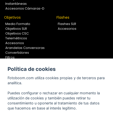
Instantáneas
Accesorios Cámaras-D
Objetivos
Flashes
Medio Formato
Flashes SLR
Objetivos SLR
Accesorios
Objetivos CSC
Telemétricos
Accesorios
Arandelas Conversoras
Convertidores
Filtros
Lentes Aproximación
Calibradores
Política de cookies
Soportes Fotografía
Fotoboom.com utiliza cookies propias y de terceros para
Monopiés
analítica.
Rótulas
Trípodes
Puedes configurar o rechazar en cualquier momento la
Kit Completos
utilización de cookies y también puedes retirar tu
Accesorios
consentimiento u oponerte al tratamiento de tus datos
que hacemos en base al interés legítimo.