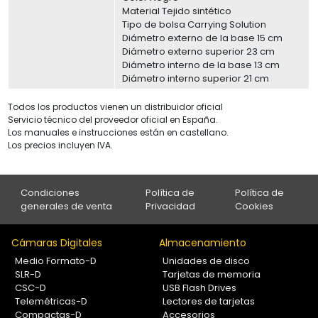
Material Tejido sintético
Tipo de bolsa Carrying Solution
Diámetro externo de la base 15 cm
Diámetro externo superior 23 cm
Diámetro interno de la base 13 cm
Diámetro interno superior 21 cm
Todos los productos vienen un distribuidor oficial
Servicio técnico del proveedor oficial en España.
Los manuales e instrucciones están en castellano.
Los precios incluyen IVA.
Condiciones
Política de
Política de
generales de venta
Privacidad
Cookies
Cámaras Digitales
Almacenamiento
Medio Formato-D
Unidades de disco
SLR-D
Tarjetas de memoria
CSC-D
USB Flash Drives
Telemétricas-D
Lectores de tarjetas
Compactas-D
Accesorios