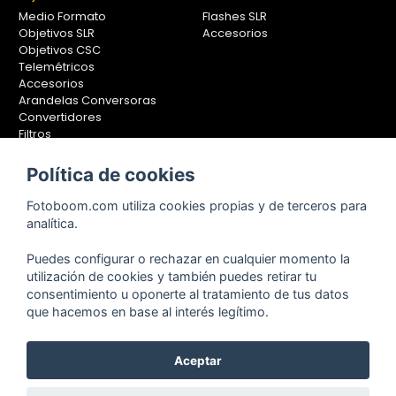
Medio Formato
Flashes SLR
Objetivos SLR
Accesorios
Objetivos CSC
Telemétricos
Accesorios
Arandelas Conversoras
Convertidores
Filtros
Lentes Aproximación
Calibradores
Política de cookies
Soportes Fotografía
Fotoboom.com utiliza cookies propias y de terceros para
Monopiés
analítica.
Rótulas
Trípodes
Puedes configurar o rechazar en cualquier momento la
Kit Completos
utilización de cookies y también puedes retirar tu
Accesorios
consentimiento u oponerte al tratamiento de tus datos
que hacemos en base al interés legítimo.
Copyright © 2001-2024, Fotoboom, Fotonet, S.L. CIF. B-83430587
Aceptar
C/ San Romualdo Nº26 - 28037 Madrid - España
Teléfono de atención al cliente: 91 375 78 88 - 91 375 78 89 Fax: 91