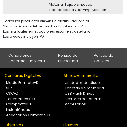
Material Tejido sintético
Tipo de bolsa Carrying Solution
Todos los productos vienen un distribuidor oficial
Servicio técnico del proveedor oficial en España.
Los manuales e instrucciones están en castellano.
Los precios incluyen IVA.
Condiciones
Política de
Política de
generales de venta
Privacidad
Cookies
Cámaras Digitales
Almacenamiento
Medio Formato-D
Unidades de disco
SLR-D
Tarjetas de memoria
CSC-D
USB Flash Drives
Telemétricas-D
Lectores de tarjetas
Compactas-D
Accesorios
Instantáneas
Accesorios Cámaras-D
Objetivos
Flashes