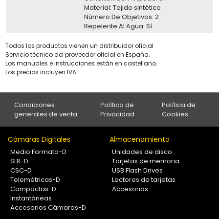
Material: Tejido sintético
Número De Objetivos: 2
Repelente Al Agua: Sí
Todos los productos vienen un distribuidor oficial
Servicio técnico del proveedor oficial en España.
Los manuales e instrucciones están en castellano.
Los precios incluyen IVA.
Condiciones
Política de
Política de
generales de venta
Privacidad
Cookies
Cámaras Digitales
Almacenamiento
Medio Formato-D
Unidades de disco
SLR-D
Tarjetas de memoria
CSC-D
USB Flash Drives
Telemétricas-D
Lectores de tarjetas
Compactas-D
Accesorios
Instantáneas
Accesorios Cámaras-D