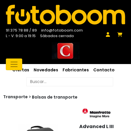
91 375 78 88 / 89
info@fotoboom.com
L - V: 9:00 a 19:15
Sábados cerrado
Ofertas
Novedades
Fabricantes
Contacto
Transporte
Bolsas de transporte
Advanced L III