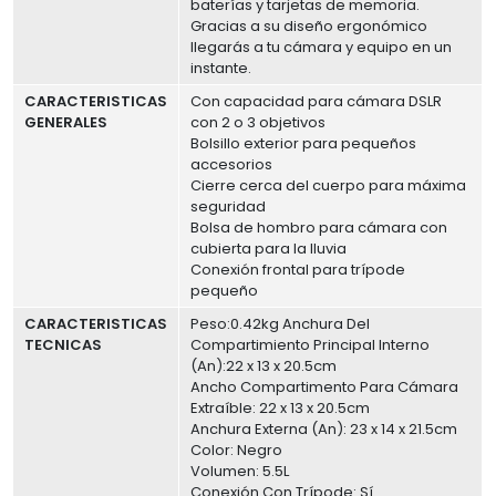
baterías y tarjetas de memoria.
Gracias a su diseño ergonómico
llegarás a tu cámara y equipo en un
instante.
CARACTERISTICAS
Con capacidad para cámara DSLR
GENERALES
con 2 o 3 objetivos
Bolsillo exterior para pequeños
accesorios
Cierre cerca del cuerpo para máxima
seguridad
Bolsa de hombro para cámara con
cubierta para la lluvia
Conexión frontal para trípode
pequeño
CARACTERISTICAS
Peso:0.42kg Anchura Del
TECNICAS
Compartimiento Principal Interno
(An):22 x 13 x 20.5cm
Ancho Compartimento Para Cámara
Extraíble: 22 x 13 x 20.5cm
Anchura Externa (An): 23 x 14 x 21.5cm
Color: Negro
Volumen: 5.5L
Conexión Con Trípode: Sí