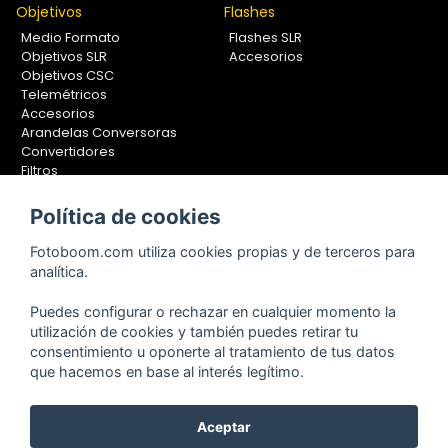
Objetivos
Flashes
Medio Formato
Flashes SLR
Objetivos SLR
Accesorios
Objetivos CSC
Telemétricos
Accesorios
Arandelas Conversoras
Convertidores
Filtros
Lentes Aproximación
Calibradores
Política de cookies
Soportes Fotografía
Fotoboom.com utiliza cookies propias y de terceros para
Monopiés
analítica.
Rótulas
Trípodes
Puedes configurar o rechazar en cualquier momento la
Kit Completos
utilización de cookies y también puedes retirar tu
Accesorios
consentimiento u oponerte al tratamiento de tus datos
que hacemos en base al interés legítimo.
Copyright © 2001-2024, Fotoboom, Fotonet, S.L. CIF. B-83430587
Aceptar
C/ San Romualdo Nº26 - 28037 Madrid - España