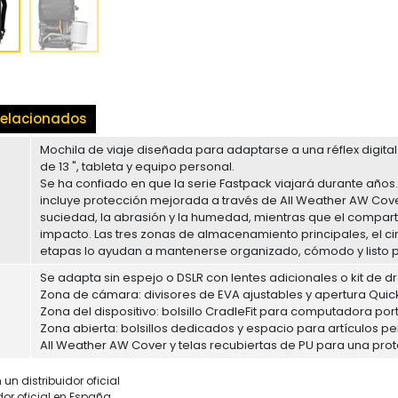
elacionados
Mochila de viaje diseñada para adaptarse a una réflex digital
de 13 ", tableta y equipo personal.
Se ha confiado en que la serie Fastpack viajará durante años
incluye protección mejorada a través de All Weather AW Cover
suciedad, la abrasión y la humedad, mientras que el comparti
impacto. Las tres zonas de almacenamiento principales, el c
etapas lo ayudan a mantenerse organizado, cómodo y listo p
Se adapta sin espejo o DSLR con lentes adicionales o kit de 
Zona de cámara: divisores de EVA ajustables y apertura Qui
Zona del dispositivo: bolsillo CradleFit para computadora portát
Zona abierta: bolsillos dedicados y espacio para artículos pe
All Weather AW Cover y telas recubiertas de PU para una prot
un distribuidor oficial
dor oficial en España.