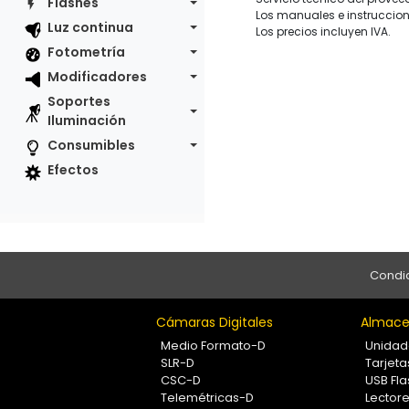
Flashes
Los manuales e instruccion
Luz continua
Los precios incluyen IVA.
Fotometría
Modificadores
Soportes
Iluminación
Consumibles
Efectos
Condic
Cámaras Digitales
Almace
Medio Formato-D
Unidad
SLR-D
Tarjet
CSC-D
USB Fla
Telemétricas-D
Lectore