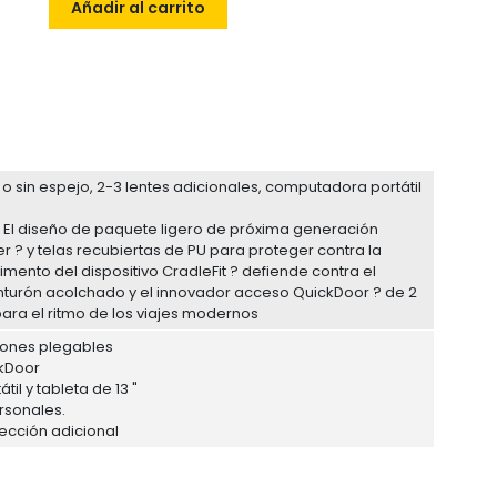
Añadir al carrito
 o sin espejo, 2-3 lentes adicionales, computadora portátil
. El diseño de paquete ligero de próxima generación
 ? y telas recubiertas de PU para proteger contra la
mento del dispositivo CradleFit ? defiende contra el
inturón acolchado y el innovador acceso QuickDoor ? de 2
ara el ritmo de los viajes modernos
drones plegables
ckDoor
il y tableta de 13 "
rsonales.
ección adicional