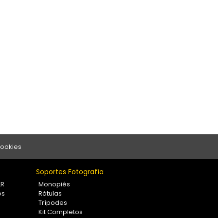
Cookies
Soportes Fotografía
LR
Monopiés
os
Rótulas
Trípodes
Kit Completos