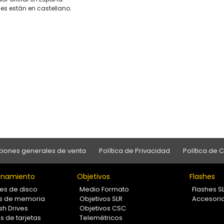
es están en castellano.
iones generales de venta
Política de Privacidad
Política de 
namiento
Objetivos
Flashes
es de disco
Medio Formato
Flashes S
as de memoria
Objetivos SLR
Accesori
sh Drives
Objetivos CSC
s de tarjetas
Telemétricos