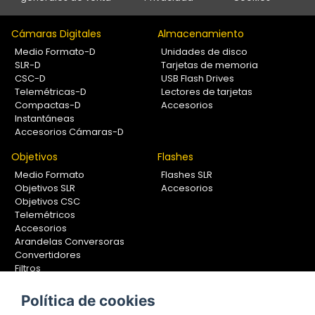
Cámaras Digitales
Almacenamiento
Medio Formato-D
Unidades de disco
SLR-D
Tarjetas de memoria
CSC-D
USB Flash Drives
Telemétricas-D
Lectores de tarjetas
Compactas-D
Accesorios
Instantáneas
Accesorios Cámaras-D
Objetivos
Flashes
Medio Formato
Flashes SLR
Objetivos SLR
Accesorios
Objetivos CSC
Telemétricos
Accesorios
Arandelas Conversoras
Convertidores
Filtros
Lentes Aproximación
Calibradores
Política de cookies