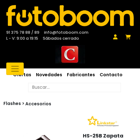
91 375 78 88 / 89
info@fotoboom.com
L - V: 9:00 a 19:15
Sábados cerrado
Ofertas
Novedades
Fabricantes
Contacto
Flashes
Accesorios
HS-25B Zapata