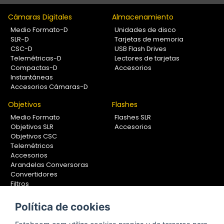
Cámaras Digitales
Almacenamiento
Medio Formato-D
Unidades de disco
SLR-D
Tarjetas de memoria
CSC-D
USB Flash Drives
Telemétricas-D
Lectores de tarjetas
Compactas-D
Accesorios
Instantáneas
Accesorios Cámaras-D
Objetivos
Flashes
Medio Formato
Flashes SLR
Objetivos SLR
Accesorios
Objetivos CSC
Telemétricos
Accesorios
Arandelas Conversoras
Convertidores
Filtros
Lentes Aproximación
Calibradores
Política de cookies
Soportes Fotografía