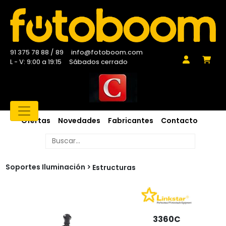
91 375 78 88 / 89
info@fotoboom.com
L - V: 9:00 a 19:15
Sábados cerrado
Ofertas
Novedades
Fabricantes
Contacto
Soportes Iluminación
Estructuras
3360C