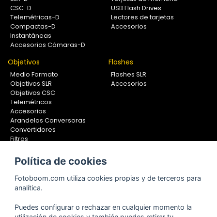
CSC-D
USB Flash Drives
Telemétricas-D
Lectores de tarjetas
Compactas-D
Accesorios
Instantáneas
Accesorios Cámaras-D
Objetivos
Flashes
Medio Formato
Flashes SLR
Objetivos SLR
Accesorios
Objetivos CSC
Telemétricos
Accesorios
Arandelas Conversoras
Convertidores
Filtros
Lentes Aproximación
Calibradores
Política de cookies
Soportes Fotografía
Fotoboom.com utiliza cookies propias y de terceros para
Monopiés
analítica.
Rótulas
Trípodes
Puedes configurar o rechazar en cualquier momento la
Kit Completos
utilización de cookies y también puedes retirar tu