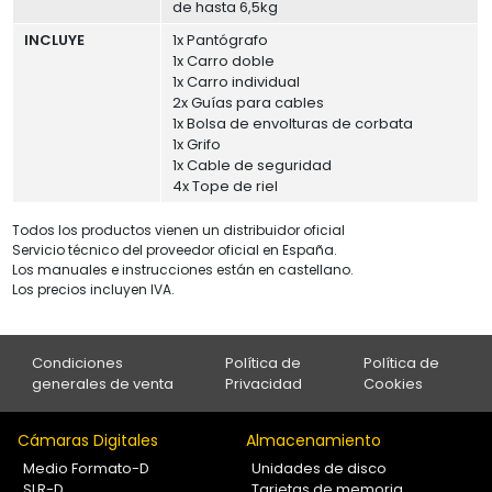
de hasta 6,5kg
INCLUYE
1x Pantógrafo
1x Carro doble
1x Carro individual
2x Guías para cables
1x Bolsa de envolturas de corbata
1x Grifo
1x Cable de seguridad
4x Tope de riel
Todos los productos vienen un distribuidor oficial
Servicio técnico del proveedor oficial en España.
Los manuales e instrucciones están en castellano.
Los precios incluyen IVA.
Condiciones
Política de
Política de
generales de venta
Privacidad
Cookies
Cámaras Digitales
Almacenamiento
Medio Formato-D
Unidades de disco
SLR-D
Tarjetas de memoria