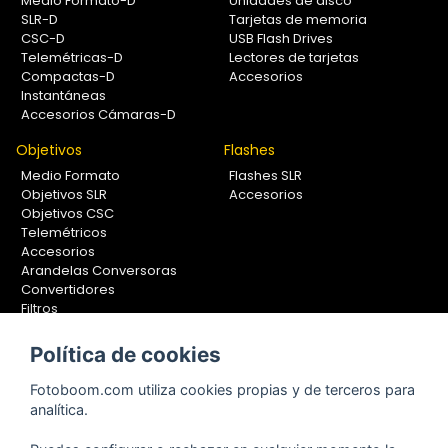
Medio Formato-D
Unidades de disco
SLR-D
Tarjetas de memoria
CSC-D
USB Flash Drives
Telemétricas-D
Lectores de tarjetas
Compactas-D
Accesorios
Instantáneas
Accesorios Cámaras-D
Objetivos
Flashes
Medio Formato
Flashes SLR
Objetivos SLR
Accesorios
Objetivos CSC
Telemétricos
Accesorios
Arandelas Conversoras
Convertidores
Filtros
Lentes Aproximación
Calibradores
Política de cookies
Soportes Fotografía
Fotoboom.com utiliza cookies propias y de terceros para
Monopiés
analítica.
Rótulas
Trípodes