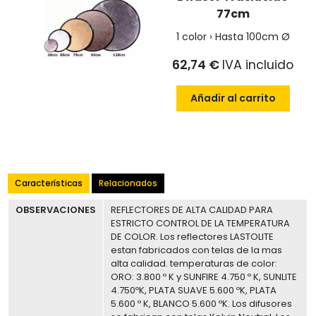
77cm
1 color › Hasta 100cm Ø
62,74 €
IVA incluido
Añadir al carrito
Características
Relacionados
OBSERVACIONES
REFLECTORES DE ALTA CALIDAD PARA
ESTRICTO CONTROL DE LA TEMPERATURA
DE COLOR. Los reflectores LASTOLITE
estan fabricados con telas de la mas
alta calidad. temperaturas de color:
ORO: 3.800 º K y SUNFIRE 4.750 º K, SUNLITE
4.750ºK, PLATA SUAVE 5.600 ºK, PLATA
5.600 º K, BLANCO 5.600 ºK. Los difusores