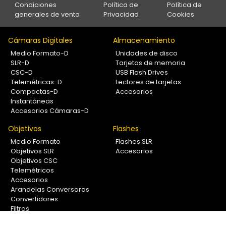
Condiciones
Política de
Política de
generales de venta
Privacidad
Cookies
Cámaras Digitales
Almacenamiento
Medio Formato-D
Unidades de disco
SLR-D
Tarjetas de memoria
CSC-D
USB Flash Drives
Telemétricas-D
Lectores de tarjetas
Compactas-D
Accesorios
Instantáneas
Accesorios Cámaras-D
Objetivos
Flashes
Medio Formato
Flashes SLR
Objetivos SLR
Accesorios
Objetivos CSC
Telemétricos
Accesorios
Arandelas Conversoras
Convertidores
Filtros
Lentes Aproximación