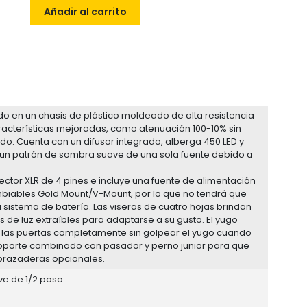
Añadir al carrito
rado en un chasis de plástico moldeado de alta resistencia
aracterísticas mejoradas, como atenuación 100-10% sin
do. Cuenta con un difusor integrado, alberga 450 LED y
e un patrón de sombra suave de una sola fuente debido a
ector XLR de 4 pines e incluye una fuente de alimentación
mbiables Gold Mount/V-Mount, por lo que no tendrá que
 sistema de batería. Las viseras de cuatro hojas brindan
s de luz extraíbles para adaptarse a su gusto. El yugo
ir las puertas completamente sin golpear el yugo cuando
n soporte combinado con pasador y perno junior para que
abrazaderas opcionales.
ve de 1/2 paso