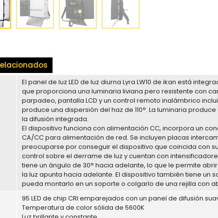
elacionados
El panel de luz LED de luz diurna Lyra LW10 de ikan está integ
que proporciona una luminaria liviana pero resistente con c
parpadeo, pantalla LCD y un control remoto inalámbrico inclui
produce una dispersión del haz de 110°. La luminaria produc
la difusión integrada.
El dispositivo funciona con alimentación CC, incorpora un con
CA/CC para alimentación de red. Se incluyen placas interca
preocuparse por conseguir el dispositivo que coincida con su
control sobre el derrame de luz y cuentan con intensificadore
tiene un ángulo de 30° hacia adelante, lo que le permite abr
la luz apunta hacia adelante. El dispositivo también tiene u
pueda montarlo en un soporte o colgarlo de una rejilla con 
95 LED de chip CRI emparejados con un panel de difusión sua
Temperatura de color sólida de 5600K
Luz brillante y constante