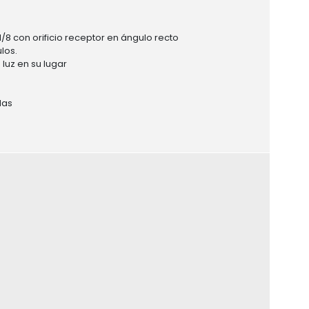
8 con orificio receptor en ángulo recto
los.
luz en su lugar
das