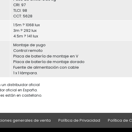
CRI: 97
TLCI: 98
CCT: 5628
1.5m ? 1068 lux
3m ? 292 lux
4.5m ? 141 lux
Montaje de yugo
Control remoto
Placa de batería de montaje en V
Placa de batería de montaje dorado
Fuente de alimentación con cable
1 x 1 lámpara.
un distribuidor oficial
dor oficial en España.
es están en castellano.
iones generales de venta
Política de Privacidad
Política de 