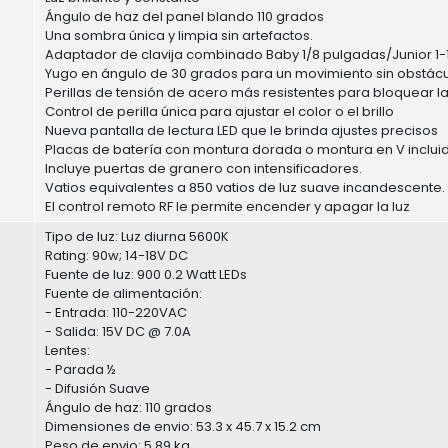
Ángulo de haz del panel blando 110 grados
Una sombra única y limpia sin artefactos.
Adaptador de clavija combinado Baby 1/8 pulgadas/Junior 1-1/
Yugo en ángulo de 30 grados para un movimiento sin obstácu
Perillas de tensión de acero más resistentes para bloquear la 
Control de perilla única para ajustar el color o el brillo
Nueva pantalla de lectura LED que le brinda ajustes precisos
Placas de batería con montura dorada o montura en V inclui
Incluye puertas de granero con intensificadores.
Vatios equivalentes a 850 vatios de luz suave incandescente.
El control remoto RF le permite encender y apagar la luz
Tipo de luz: Luz diurna 5600K
Rating: 90w; 14-18V DC
Fuente de luz: 900 0.2 Watt LEDs
Fuente de alimentación:
- Entrada: 110-220VAC
- Salida: 15V DC @ 7.0A
Lentes:
- Parada ½
- Difusión Suave
Ángulo de haz: 110 grados
Dimensiones de envio: 53.3 x 45.7 x 15.2 cm
Peso de envio: 5.89 kg