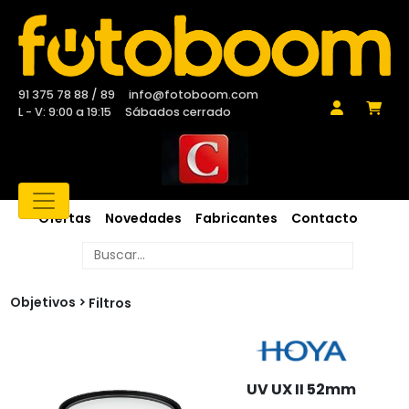
91 375 78 88 / 89
info@fotoboom.com
L - V: 9:00 a 19:15
Sábados cerrado
Ofertas
Novedades
Fabricantes
Contacto
Objetivos
Filtros
UV UX II 52mm