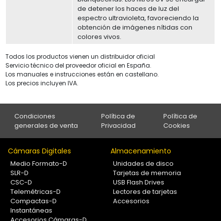
de detener los haces de luz del
espectro ultravioleta, favoreciendo la
obtención de imágenes nítidas con
colores vivos.
Todos los productos vienen un distribuidor oficial
Servicio técnico del proveedor oficial en España.
Los manuales e instrucciones están en castellano.
Los precios incluyen IVA.
Condiciones
Política de
Política de
generales de venta
Privacidad
Cookies
Cámaras Digitales
Almacenamiento
Medio Formato-D
Unidades de disco
SLR-D
Tarjetas de memoria
CSC-D
USB Flash Drives
Telemétricas-D
Lectores de tarjetas
Compactas-D
Accesorios
Instantáneas
Accesorios Cámaras-D