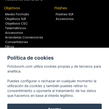
Objetivos
Flashes
Medio Formato
Flashes SLR
Objetivos SLR
Accesorios
Objetivos CSC
Telemétricos
Accesorios
Arandelas Conversoras
Convertidores
Filtros
Lentes Aproximación
Calibradores
Política de cookies
Soportes Fotografía
Fotoboom.com utiliza cookies propias y de terceros para
Monopiés
analítica.
Rótulas
Trípodes
Puedes configurar o rechazar en cualquier momento la
Kit Completos
utilización de cookies y también puedes retirar tu
Accesorios
consentimiento u oponerte al tratamiento de tus datos
que hacemos en base al interés legítimo.
Aceptar