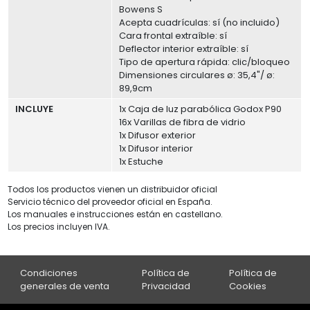
Bowens S
Acepta cuadrículas: sí (no incluido)
Cara frontal extraíble: sí
Deflector interior extraíble: sí
Tipo de apertura rápida: clic/bloqueo
Dimensiones circulares ø: 35,4"/ ø:
89,9cm
INCLUYE
1x Caja de luz parabólica Godox P90
16x Varillas de fibra de vidrio
1x Difusor exterior
1x Difusor interior
1x Estuche
Todos los productos vienen un distribuidor oficial
Servicio técnico del proveedor oficial en España.
Los manuales e instrucciones están en castellano.
Los precios incluyen IVA.
Condiciones
Política de
Política de
generales de venta
Privacidad
Cookies