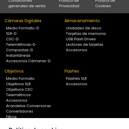
Condiciones
Política de
Política de
generales de venta
Privacidad
Cookies
Cámaras Digitales
Almacenamiento
Medio Formato-D
Unidades de disco
SLR-D
Tarjetas de memoria
CSC-D
USB Flash Drives
Telemétricas-D
Lectores de tarjetas
Compactas-D
Accesorios
Instantáneas
Accesorios Cámaras-D
Objetivos
Flashes
Medio Formato
Flashes SLR
Objetivos SLR
Accesorios
Objetivos CSC
Telemétricos
Accesorios
Arandelas Conversoras
Convertidores
Filtros
Lentes Aproximación
Calibradores