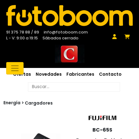
91 375 78 88 / 89
info@fotoboom.com
L - V: 9:00 a 19:15
Sábados cerrado
Ofertas
Novedades
Fabricantes
Contacto
Energía
Cargadores
BC-65S