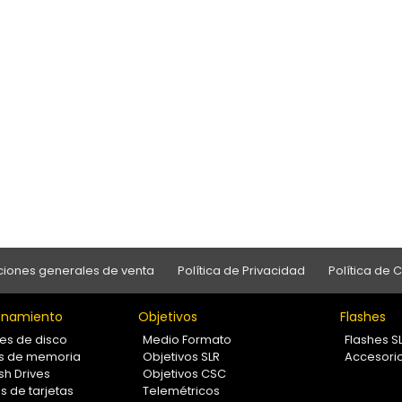
iones generales de venta
Política de Privacidad
Política de 
namiento
Objetivos
Flashes
es de disco
Medio Formato
Flashes S
as de memoria
Objetivos SLR
Accesori
sh Drives
Objetivos CSC
s de tarjetas
Telemétricos