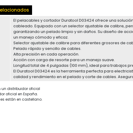
elacionados
El pelacables y cortador Duratool D03424 ofrece una solución 
cableado. Equipado con un selector ajustable de calibre, per
garantizando un pelado limpio y sin daños. Su diseño de acci
un manejo cómodo y eficaz.
Selector ajustable de calibre para diferentes grosores de cab
Pelado rápido y sencillo de cables.
Alta precisión en cada operación.
Acción con carga de resorte para un manejo suave.
Longitud total de 4 pulgadas (100 mm), ideal para trabajos p
El Duratool D03424 es la herramienta perfecta para electricis
calidad y rendimiento en el pelado y corte de cables. Asegur
un distribuidor oficial
dor oficial en España.
es están en castellano.