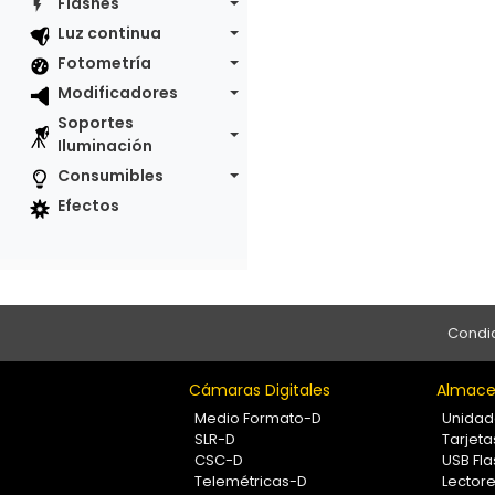
Flashes
Luz continua
Fotometría
Modificadores
Soportes
Iluminación
Consumibles
Efectos
Condic
Cámaras Digitales
Almace
Medio Formato-D
Unidad
SLR-D
Tarjet
CSC-D
USB Fla
Telemétricas-D
Lectore