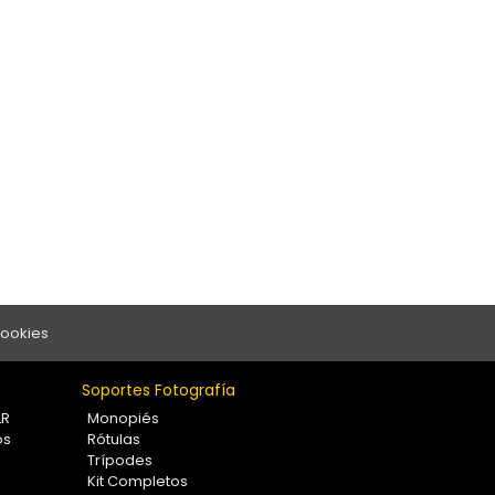
Cookies
Soportes Fotografía
LR
Monopiés
os
Rótulas
Trípodes
Kit Completos