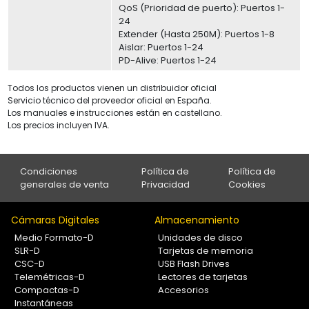
QoS (Prioridad de puerto): Puertos 1-
24
Extender (Hasta 250M): Puertos 1-8
Aislar: Puertos 1-24
PD-Alive: Puertos 1-24
Todos los productos vienen un distribuidor oficial
Servicio técnico del proveedor oficial en España.
Los manuales e instrucciones están en castellano.
Los precios incluyen IVA.
Condiciones
Política de
Política de
generales de venta
Privacidad
Cookies
Cámaras Digitales
Almacenamiento
Medio Formato-D
Unidades de disco
SLR-D
Tarjetas de memoria
CSC-D
USB Flash Drives
Telemétricas-D
Lectores de tarjetas
Compactas-D
Accesorios
Instantáneas