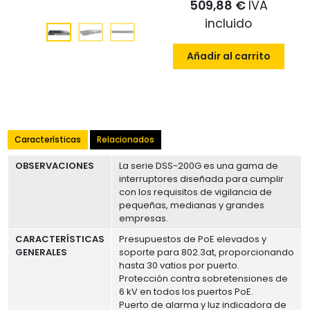
509,88 €
IVA
incluido
Añadir al carrito
Características
Relacionados
OBSERVACIONES
La serie DSS-200G es una gama de
interruptores diseñada para cumplir
con los requisitos de vigilancia de
pequeñas, medianas y grandes
empresas.
CARACTERÍSTICAS
Presupuestos de PoE elevados y
GENERALES
soporte para 802.3at, proporcionando
hasta 30 vatios por puerto.
Protección contra sobretensiones de
6 kV en todos los puertos PoE.
Puerto de alarma y luz indicadora de