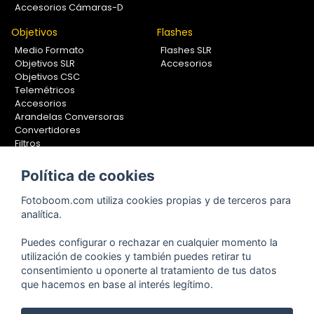
Accesorios Cámaras-D
Objetivos
Flashes
Medio Formato
Flashes SLR
Objetivos SLR
Accesorios
Objetivos CSC
Telemétricos
Accesorios
Arandelas Conversoras
Convertidores
Filtros
Lentes Aproximación
Calibradores
Política de cookies
Soportes Fotografía
Fotoboom.com utiliza cookies propias y de terceros para
Monopiés
analítica.
Rótulas
Trípodes
Puedes configurar o rechazar en cualquier momento la
Kit Completos
utilización de cookies y también puedes retirar tu
Accesorios
consentimiento u oponerte al tratamiento de tus datos
que hacemos en base al interés legítimo.