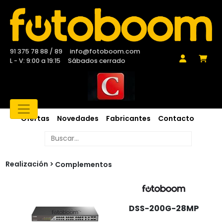
91 375 78 88 / 89
info@fotoboom.com
L - V: 9:00 a 19:15
Sábados cerrado
Ofertas
Novedades
Fabricantes
Contacto
Realización
Complementos
DSS-200G-28MP