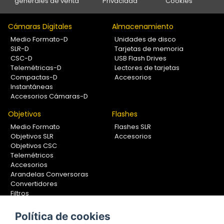
generales de venta
Privacidad
Cookies
Cámaras Digitales
Almacenamiento
Medio Formato-D
Unidades de disco
SLR-D
Tarjetas de memoria
CSC-D
USB Flash Drives
Telemétricas-D
Lectores de tarjetas
Compactas-D
Accesorios
Instantáneas
Accesorios Cámaras-D
Objetivos
Flashes
Medio Formato
Flashes SLR
Objetivos SLR
Accesorios
Objetivos CSC
Telemétricos
Accesorios
Arandelas Conversoras
Convertidores
Filtros
Lentes Aproximación
Calibradores
Política de cookies