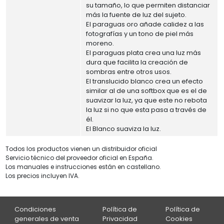
su tamaño, lo que permiten distanciar
más la fuente de luz del sujeto.
El paraguas oro añade calidez a las
fotografías y un tono de piel más
moreno.
El paraguas plata crea una luz más
dura que facilita la creación de
sombras entre otros usos.
El translucido blanco crea un efecto
similar al de una softbox que es el de
suavizar la luz, ya que este no rebota
la luz si no que esta pasa a través de
él.
El Blanco suaviza la luz.
Todos los productos vienen un distribuidor oficial
Servicio técnico del proveedor oficial en España.
Los manuales e instrucciones están en castellano.
Los precios incluyen IVA.
Condiciones
Política de
Política de
generales de venta
Privacidad
Cookies