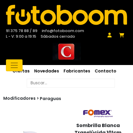
91 375 78 88 / 89
info@fotoboom.com
L - V: 9:00 a 19:15
Sábados cerrado
Ofertas
Novedades
Fabricantes
Contacto
Modificadores
Paraguas
Sombrilla Blanca
Translúcida 101cm