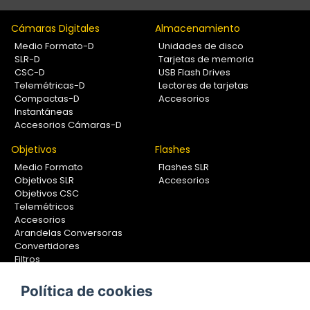
Cámaras Digitales
Almacenamiento
Medio Formato-D
Unidades de disco
SLR-D
Tarjetas de memoria
CSC-D
USB Flash Drives
Telemétricas-D
Lectores de tarjetas
Compactas-D
Accesorios
Instantáneas
Accesorios Cámaras-D
Objetivos
Flashes
Medio Formato
Flashes SLR
Objetivos SLR
Accesorios
Objetivos CSC
Telemétricos
Accesorios
Arandelas Conversoras
Convertidores
Filtros
Lentes Aproximación
Calibradores
Política de cookies