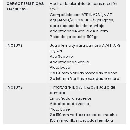
CARACTERISTICAS
Hecha de aluminio de construcción
TECNICAS
CNC
Compatible con A7R II, A7S II, y A7II
Agujeros 1/4-20 y -16 3/8 pulgdas,
para accesorios de montaje
Adaptador de varilla de 15 mm
Peso del producto: 500gr
INCLUYE
Jaula Filmcity para cámara A7R II, A7S
II, y A7II
Asa Superior
Adaptador de varilla
Plato base
2 x 150mm Varillas roscadas macho
2 x 150mm Varillas roscadas hembra
INCLUYE
Filmcity a7R II, a7S II, & a7 II Jaula de
camara
Empuñadura superior
Adaptador de varilla
Plato Base
2 x 150mm varillas roscadas macho
150mm varillas roscadas hembra