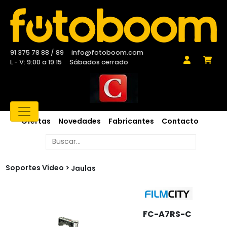
91 375 78 88 / 89
info@fotoboom.com
L - V: 9:00 a 19:15
Sábados cerrado
Ofertas
Novedades
Fabricantes
Contacto
Soportes Vídeo
Jaulas
FC-A7RS-C