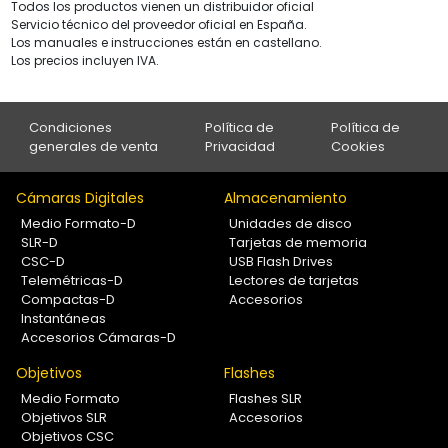
Todos los productos vienen un distribuidor oficial
Servicio técnico del proveedor oficial en España.
Los manuales e instrucciones están en castellano.
Los precios incluyen IVA.
Condiciones
Política de
Política de
generales de venta
Privacidad
Cookies
Cámaras Digitales
Almacenamiento
Medio Formato-D
Unidades de disco
SLR-D
Tarjetas de memoria
CSC-D
USB Flash Drives
Telemétricas-D
Lectores de tarjetas
Compactas-D
Accesorios
Instantáneas
Accesorios Cámaras-D
Objetivos
Flashes
Medio Formato
Flashes SLR
Objetivos SLR
Accesorios
Objetivos CSC