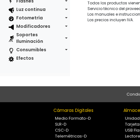
Flashes
Todos los productos vienen 
Servicio técnico del provee
Luz continua
Los manuales e instruccion
Fotometría
Los precios incluyen IVA.
Modificadores
Soportes
Iluminación
Consumibles
Efectos
Condic
Cámaras Digitales
Almace
Medio Formato-D
Unidad
SLR-D
Tarjet
CSC-D
USB Fla
Telemétricas-D
Lectore