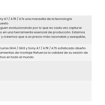
y A7 / A7R / A7s una maravilla de la tecnología
puesto
iguen evolucionando por lo que es cada vez capturar
ido en una herramienta esencial de producción. Estamos
 y creemos que a un precio más razonable y asequible,
mix GH4 / GH3 y Sony A7 / A7R / A7S sofisticado diseño
ramientas de montaje Refuerza la calidad de su sesión de
echos en todo el mundo