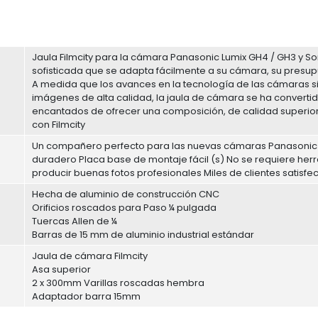
Jaula Filmcity para la cámara Panasonic Lumix GH4 / GH3 y Son
sofisticada que se adapta fácilmente a su cámara, su presu
A medida que los avances en la tecnología de las cámaras s
imágenes de alta calidad, la jaula de cámara se ha convert
encantados de ofrecer una composición, de calidad superior
con Filmcity
Un compañero perfecto para las nuevas cámaras Panasonic Lu
duradero Placa base de montaje fácil (s) No se requiere her
producir buenas fotos profesionales Miles de clientes satisf
Hecha de aluminio de construcción CNC
Orificios roscados para Paso ¼ pulgada
Tuercas Allen de ¼
Barras de 15 mm de aluminio industrial estándar
Jaula de cámara Filmcity
Asa superior
2 x 300mm Varillas roscadas hembra
Adaptador barra 15mm