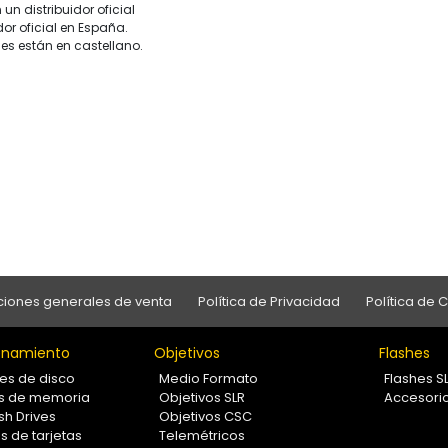
un distribuidor oficial
dor oficial en España.
es están en castellano.
iones generales de venta
Política de Privacidad
Política de 
namiento
Objetivos
Flashes
es de disco
Medio Formato
Flashes S
as de memoria
Objetivos SLR
Accesori
sh Drives
Objetivos CSC
s de tarjetas
Telemétricos