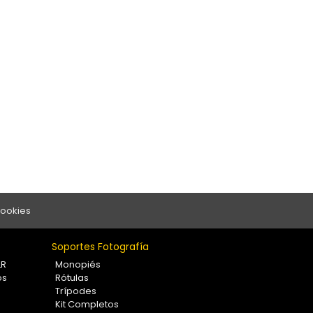
Cookies
Soportes Fotografía
LR
Monopiés
os
Rótulas
Trípodes
Kit Completos