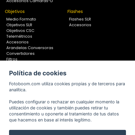
Accesorios Cámaras-D
Objetivos
Flashes
Medio Formato
Flashes SLR
Objetivos SLR
Accesorios
Objetivos CSC
Telemétricos
Accesorios
Arandelas Conversoras
Convertidores
Filtros
Lentes Aproximación
Calibradores
Política de cookies
Soportes Fotografía
Fotoboom.com utiliza cookies propias y de terceros para
Monopiés
analítica.
Rótulas
Trípodes
Puedes configurar o rechazar en cualquier momento la
Kit Completos
utilización de cookies y también puedes retirar tu
Accesorios
consentimiento u oponerte al tratamiento de tus datos
que hacemos en base al interés legítimo.