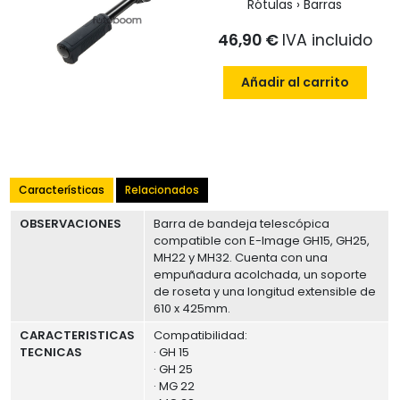
Rótulas › Barras
46,90 €
IVA incluido
Añadir al carrito
Características
Relacionados
OBSERVACIONES
Barra de bandeja telescópica
compatible con E-Image GH15, GH25,
MH22 y MH32. Cuenta con una
empuñadura acolchada, un soporte
de roseta y una longitud extensible de
610 x 425mm.
CARACTERISTICAS
Compatibilidad:
TECNICAS
· GH 15
· GH 25
· MG 22