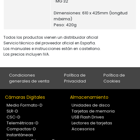
· MG 32
Dimensiones: 610 x 425mm (longitud
máxima)
Peso: 420g
Todos los productos vienen un distribuidor oficial
Servicio técnico del proveedor oficial en España.
Los manuales e instrucciones están en castellano.
Los precios incluyen IVA.
Condiciones
Política de
Política de
generales de venta
Privacidad
Cookies
Cámaras Digitales
Almacenamiento
Medio Formato-D
Unidades de disco
SLR-D
Tarjetas de memoria
CSC-D
USB Flash Drives
Telemétricas-D
Lectores de tarjetas
Compactas-D
Accesorios
Instantáneas