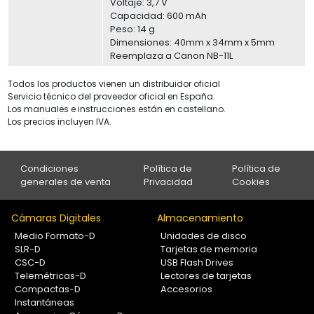
Voltaje: 3,7 V
Capacidad: 600 mAh
Peso: 14 g
Dimensiones: 40mm x 34mm x 5mm
Reemplaza a Canon NB-11L
Todos los productos vienen un distribuidor oficial
Servicio técnico del proveedor oficial en España.
Los manuales e instrucciones están en castellano.
Los precios incluyen IVA.
Condiciones
Política de
Política de
generales de venta
Privacidad
Cookies
Cámaras Digitales
Almacenamiento
Medio Formato-D
Unidades de disco
SLR-D
Tarjetas de memoria
CSC-D
USB Flash Drives
Telemétricas-D
Lectores de tarjetas
Compactas-D
Accesorios
Instantáneas