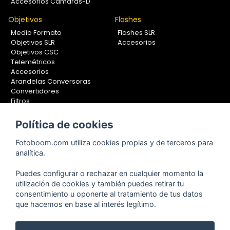
Accesorios Cámaras-D
Objetivos
Flashes
Medio Formato
Flashes SLR
Objetivos SLR
Accesorios
Objetivos CSC
Telemétricos
Accesorios
Arandelas Conversoras
Convertidores
Filtros
Lentes Aproximación
Calibradores
Política de cookies
Soportes Fotografía
Fotoboom.com utiliza cookies propias y de terceros para
Monopiés
analítica.
Rótulas
Trípodes
Puedes configurar o rechazar en cualquier momento la
Kit Completos
utilización de cookies y también puedes retirar tu
Accesorios
consentimiento u oponerte al tratamiento de tus datos
que hacemos en base al interés legítimo.