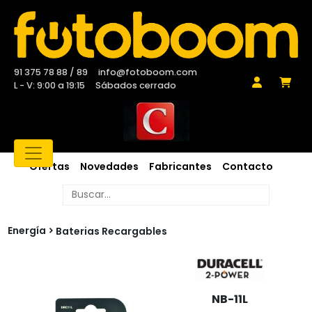
91 375 78 88 / 89
info@fotoboom.com
L - V: 9:00 a 19:15
Sábados cerrado
Ofertas
Novedades
Fabricantes
Contacto
Energía
Baterias Recargables
NB-11L