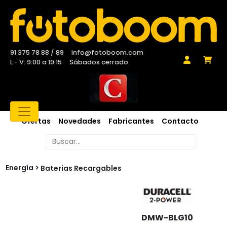
91 375 78 88 / 89
info@fotoboom.com
L - V: 9:00 a 19:15
Sábados cerrado
Ofertas
Novedades
Fabricantes
Contacto
Energía
Baterias Recargables
DMW-BLG10