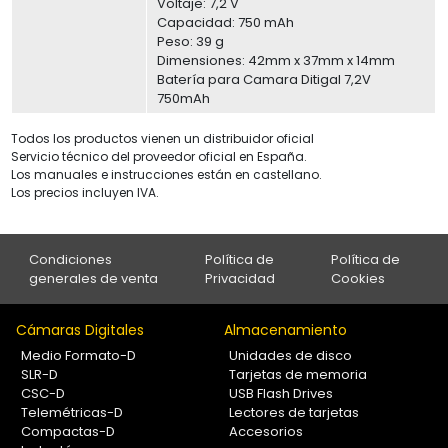
Voltaje: 7,2 V
Capacidad: 750 mAh
Peso: 39 g
Dimensiones: 42mm x 37mm x 14mm
Batería para Camara Ditigal 7,2V
750mAh
Todos los productos vienen un distribuidor oficial
Servicio técnico del proveedor oficial en España.
Los manuales e instrucciones están en castellano.
Los precios incluyen IVA.
Condiciones
Política de
Política de
generales de venta
Privacidad
Cookies
Cámaras Digitales
Almacenamiento
Medio Formato-D
Unidades de disco
SLR-D
Tarjetas de memoria
CSC-D
USB Flash Drives
Telemétricas-D
Lectores de tarjetas
Compactas-D
Accesorios