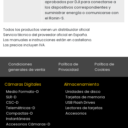
aprobados por DJI para conectarse a
los dispositivos correspondientes y
suministrar energía o comunicarse con
el Ronin-S.
Todos los productos vienen un distribuidor oficial
Servicio técnico del proveedor oficial en España.
Los manuales e instrucciones están en castellano.
Los precios incluyen IVA.
Condiciones
Política de
Política de
generales de venta
Privacidad
Cookies
Cámaras Digitales
Almacenamiento
Medio Formato-D
Unidades de disco
SLR-D
Tarjetas de memoria
CSC-D
USB Flash Drives
Telemétricas-D
Lectores de tarjetas
Compactas-D
Accesorios
Instantáneas
Accesorios Cámaras-D