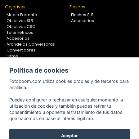
Objetivos
Flashes
Medio Formato
Flashes SLR
Objetivos SLR
Accesorios
Objetivos CSC
Telemétricos
Accesorios
Arandelas Conversoras
Convertidores
Filtros
Lentes Aproximación
Calibradores
Política de cookies
Soportes Fotografía
Fotoboom.com utiliza cookies propias y de terceros para
Monopiés
analítica.
Rótulas
Trípodes
Puedes configurar o rechazar en cualquier momento la
Kit Completos
utilización de cookies y también puedes retirar tu
Accesorios
consentimiento u oponerte al tratamiento de tus datos
que hacemos en base al interés legítimo.
Aceptar
Copyright © 2001-2024, Fotoboom, Fotonet, S.L. CIF. B-83430587