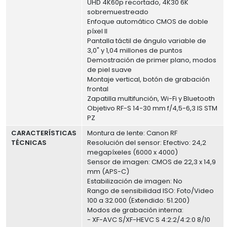
UHD 4K60p recortado, 4K30 6K
sobremuestreado
Enfoque automático CMOS de doble
píxel II
Pantalla táctil de ángulo variable de
3,0" y 1,04 millones de puntos
Demostración de primer plano, modos
de piel suave
Montaje vertical, botón de grabación
frontal
Zapatilla multifunción, Wi-Fi y Bluetooth
Objetivo RF-S 14-30 mm f/4,5-6,3 IS STM
PZ
CARACTERÍSTICAS
Montura de lente: Canon RF
TÉCNICAS
Resolución del sensor: Efectivo: 24,2
megapíxeles (6000 x 4000)
Sensor de imagen: CMOS de 22,3 x 14,9
mm (APS-C)
Estabilización de imagen: No
Rango de sensibilidad ISO: Foto/Video
100 a 32.000 (Extendido: 51.200)
Modos de grabación interna:
- XF-AVC S/XF-HEVC S 4:2:2/4:2:0 8/10