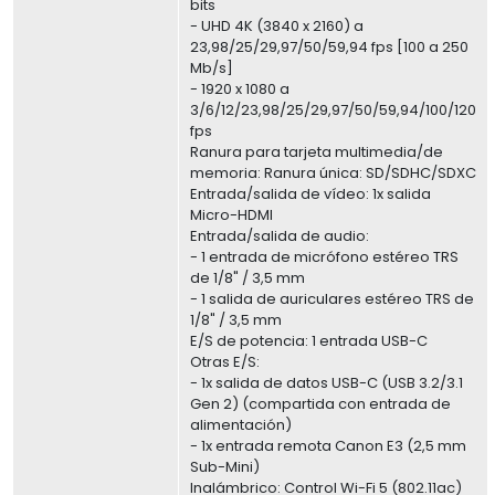
bits
- UHD 4K (3840 x 2160) a
23,98/25/29,97/50/59,94 fps [100 a 250
Mb/s]
- 1920 x 1080 a
3/6/12/23,98/25/29,97/50/59,94/100/120
fps
Ranura para tarjeta multimedia/de
memoria: Ranura única: SD/SDHC/SDXC
Entrada/salida de vídeo: 1x salida
Micro-HDMI
Entrada/salida de audio:
- 1 entrada de micrófono estéreo TRS
de 1/8" / 3,5 mm
- 1 salida de auriculares estéreo TRS de
1/8" / 3,5 mm
E/S de potencia: 1 entrada USB-C
Otras E/S:
- 1x salida de datos USB-C (USB 3.2/3.1
Gen 2) (compartida con entrada de
alimentación)
- 1x entrada remota Canon E3 (2,5 mm
Sub-Mini)
Inalámbrico: Control Wi-Fi 5 (802.11ac)