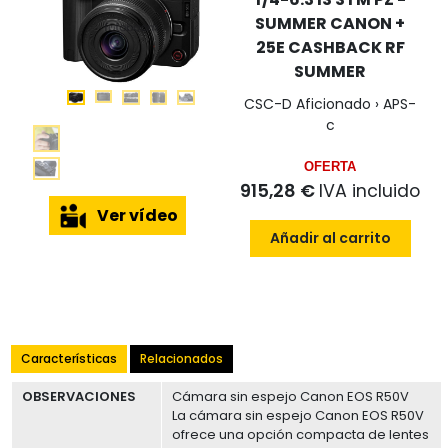
SUMMER CANON +
25E CASHBACK RF
SUMMER
CSC-D Aficionado › APS-
c
OFERTA
915,28 €
IVA incluido
Ver vídeo
Añadir al carrito
Características
Relacionados
OBSERVACIONES
Cámara sin espejo Canon EOS R50V
La cámara sin espejo Canon EOS R50V
ofrece una opción compacta de lentes