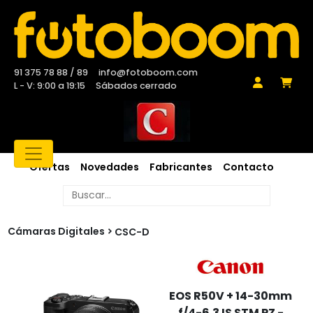
91 375 78 88 / 89
info@fotoboom.com
L - V: 9:00 a 19:15
Sábados cerrado
Ofertas
Novedades
Fabricantes
Contacto
Cámaras Digitales
CSC-D
EOS R50V + 14-30mm
f/4-6.3 IS STM PZ -