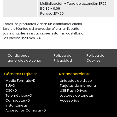
Multiplicación - Tubo de extensión EF25
II:0.39 - 0.09
Parasol:ET-60
Todos los productos vienen un distribuidor oficial
Servicio técnico del proveedor oficial en España.
Los manuales e instrucciones están en castellano.
Los precios incluyen IVA.
Condiciones
Política de
Política de
generales de venta
Privacidad
Cookies
Cámaras Digitales
Almacenamiento
Medio Formato-D
Unidades de disco
SLR-D
Tarjetas de memoria
CSC-D
USB Flash Drives
Telemétricas-D
Lectores de tarjetas
Compactas-D
Accesorios
Instantáneas
Accesorios Cámaras-D