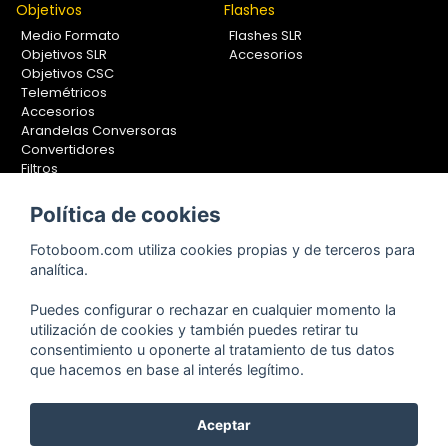
Objetivos
Flashes
Medio Formato
Flashes SLR
Objetivos SLR
Accesorios
Objetivos CSC
Telemétricos
Accesorios
Arandelas Conversoras
Convertidores
Filtros
Lentes Aproximación
Calibradores
Política de cookies
Soportes Fotografía
Fotoboom.com utiliza cookies propias y de terceros para
Monopiés
analítica.
Rótulas
Trípodes
Puedes configurar o rechazar en cualquier momento la
Kit Completos
utilización de cookies y también puedes retirar tu
Accesorios
consentimiento u oponerte al tratamiento de tus datos
que hacemos en base al interés legítimo.
Aceptar
Copyright © 2001-2024, Fotoboom, Fotonet, S.L. CIF. B-83430587
C/ San Romualdo Nº26 - 28037 Madrid - España