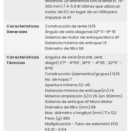
distancia. La diferencia con la lente EF 75-
300 mm f / 4-5.6 III USM es que utiliza un
motor de DC en lugar de un USM para
impulsar el AF.
Características
Construcción de lente:13/9
Generales
Ángulo de vista diagonal:32° 11´-8° 15´
Sistema de motor de enfoque:Micro AF
Distancia mínima de enfoque:1.5
Diámetro de filtro:58
Características
Angulos de visón(horzntl, vertl,
Técnicas
diagnl):27° - 6°50´, 18°11´ - 4°35´, 32°11´ -
8°15´
Construcción (elementos/grupos):13/9
No. de hojas:7
Apertura mínima:32-45
Distancia mínima de enfoque(m):1.5
Máxima ampliación (x):0.25 (en 300mm)
Sistema de enfoque AF:Micro Motor
Diámetro de filtro (mm):58
Max. diámetro x longitud (mm):71 x 122
Peso (g):480
Multiplicación - Tubo de extensión EF12
II:0.31 - 0.04