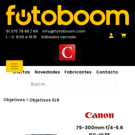
91 375 78 88 / 89
info@fotoboom.com
L - V: 9:00 a 19:15
Sábados cerrado
Ofertas
Novedades
Fabricantes
Contacto
Objetivos
Objetivos SLR
75-300mm f/4-5.6
DC-III EF