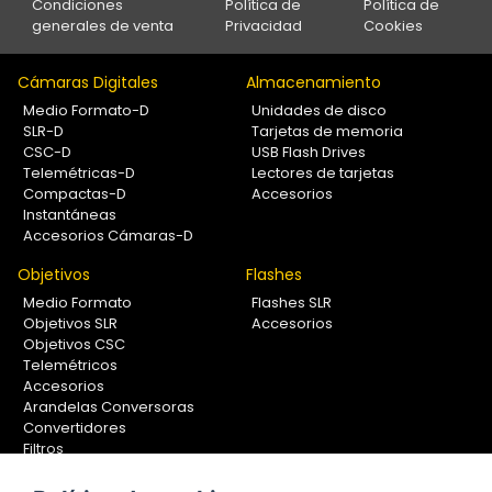
Condiciones
Política de
Política de
generales de venta
Privacidad
Cookies
Cámaras Digitales
Almacenamiento
Medio Formato-D
Unidades de disco
SLR-D
Tarjetas de memoria
CSC-D
USB Flash Drives
Telemétricas-D
Lectores de tarjetas
Compactas-D
Accesorios
Instantáneas
Accesorios Cámaras-D
Objetivos
Flashes
Medio Formato
Flashes SLR
Objetivos SLR
Accesorios
Objetivos CSC
Telemétricos
Accesorios
Arandelas Conversoras
Convertidores
Filtros
Lentes Aproximación
Calibradores