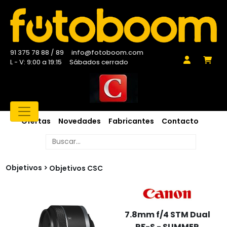
91 375 78 88 / 89
info@fotoboom.com
L - V: 9:00 a 19:15
Sábados cerrado
Ofertas
Novedades
Fabricantes
Contacto
Objetivos
Objetivos CSC
7.8mm f/4 STM Dual
RF-S - SUMMER