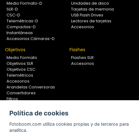
Medio Formato-D
Unidades de disco
SLR-D
Tarjetas de memoria
CSC-D
USB Flash Drives
Telemétricas-D
Lectores de tarjetas
Compactas-D
Accesorios
Instantáneas
Accesorios Cámaras-D
Objetivos
Flashes
Medio Formato
Flashes SLR
Objetivos SLR
Accesorios
Objetivos CSC
Telemétricos
Accesorios
Arandelas Conversoras
Convertidores
Filtros
Lentes Aproximación
Calibradores
Política de cookies
Soportes Fotografía
Fotoboom.com utiliza cookies propias y de terceros para
Monopiés
analítica.
Rótulas