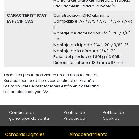
Montura de plato de liberación rápida
Fácil accesibilidad a la batería
CARACTERISTICAS
Construcción: CNC aluminio
ESPECIFICAS
Compatible: A7 / A7S / A7S II / A7R / A7R
II
Montaje de accesorios: 1/4 "-20 y 3/8"
-16
Montaje en trípode: 1/4 "-20 y 3/8" -16
Montaje de la cámara: 1/4 "-20
Peso del producto: 1.80kg / 3.96lb
Dimensión interna: 130 mm x 93 mm
Todos los productos vienen un distribuidor oficial
Servicio técnico del proveedor oficial en España.
Los manuales e instrucciones están en castellano.
Los precios incluyen IVA.
Condiciones
Política de
Política de
generales de venta
Privacidad
Cookies
Cámaras Digitales
Almacenamiento