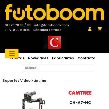
91 375 78 88 / 89
info@fotoboom.com
L - V: 9:00 a 19:15
Sábados cerrado
Ofertas
Novedades
Fabricantes
Contacto
Soportes Vídeo
Jaulas
CH-A7-HC