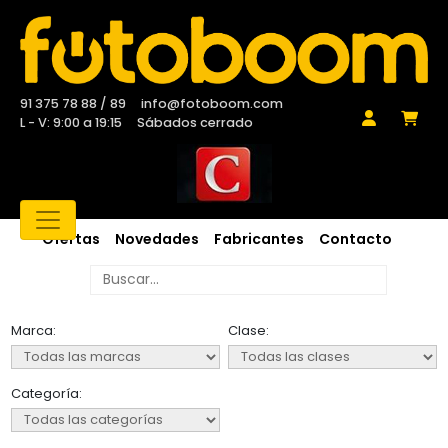
91 375 78 88 / 89
info@fotoboom.com
L - V: 9:00 a 19:15
Sábados cerrado
Ofertas
Novedades
Fabricantes
Contacto
Marca:
Clase:
Categoría: