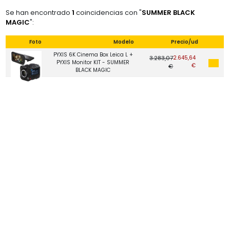
Se han encontrado
1
coincidencias con "
SUMMER BLACK
MAGIC
":
Foto
Modelo
Precio/ud
PYXIS 6K Cinema Box Leica L +
3.283,07
2.645,64
PYXIS Monitor KIT - SUMMER
€
€
BLACK MAGIC