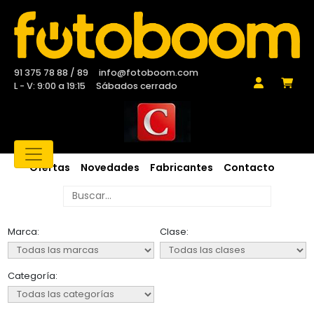
91 375 78 88 / 89
info@fotoboom.com
L - V: 9:00 a 19:15
Sábados cerrado
Ofertas
Novedades
Fabricantes
Contacto
Marca:
Clase:
Categoría: