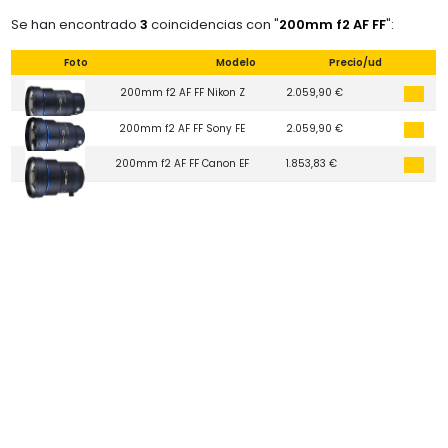
Se han encontrado
3
coincidencias con "
200mm f2 AF FF
":
Foto
Modelo
Precio/ud
200mm f2 AF FF Nikon Z
2.059,90 €
200mm f2 AF FF Sony FE
2.059,90 €
200mm f2 AF FF Canon EF
1.853,83 €