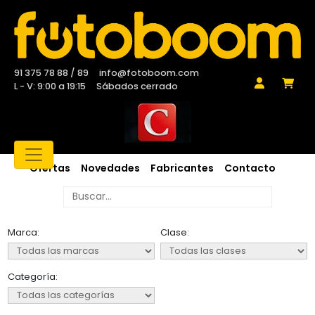
91 375 78 88 / 89
info@fotoboom.com
L - V: 9:00 a 19:15
Sábados cerrado
Ofertas
Novedades
Fabricantes
Contacto
Marca:
Clase:
Categoría: