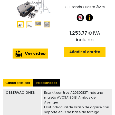
C-Stands › Hasta 3Mts
1.253,77 €
IVA
incluido
Añadir al carrito
Ver vídeo
Características
Relacionados
OBSERVACIONES
Este kit son tres A2030DKIT más una
maleta AVCSA1301B. Ambos de
Avenger.
El kit individual de brazo de agarre con
soporte en C de base de tortuga