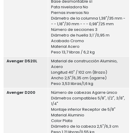
Base desmontable sí
Pata niveladora No
Piernas inversas No
Diámetro de la columna 1,38"/35 mm -
- - 1,18"/30 mm - - - 0,98"/25 mm
Número de secciones 3
Diámetro de huella 3,1´/0,95 m
Acabado Cromo
Material Acero
Peso 13,7 libras / 6,2 kg
Avenger D520L
Material de construcción Aluminio,
Acero
Longitud 40" / 102 cm (Brazo)
Ancho 2,5"/6,35 cm (agarre)
Peso 3,53 libras/1,6 kg
Avenger D200
Número de cabezas Agarre único
Diámetros compatibles 5/8", 1/2", 3/8",
1/4"
Montaje inferior Receptor de 5/8"
Material Aluminio
Color Plata
Diámetro de la cabeza 2,5"/6,3 cm
Peso 1,21 libras/0,55 kg