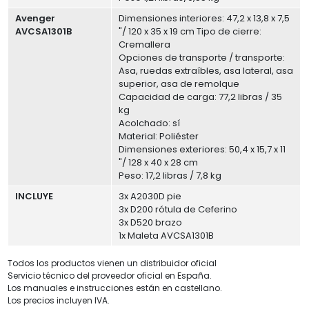
Avenger
Dimensiones interiores: 47,2 x 13,8 x 7,5
AVCSA1301B
"/ 120 x 35 x 19 cm Tipo de cierre:
Cremallera
Opciones de transporte / transporte:
Asa, ruedas extraíbles, asa lateral, asa
superior, asa de remolque
Capacidad de carga: 77,2 libras / 35
kg
Acolchado: sí
Material: Poliéster
Dimensiones exteriores: 50,4 x 15,7 x 11
"/ 128 x 40 x 28 cm
Peso: 17,2 libras / 7,8 kg
INCLUYE
3x A2030D pie
3x D200 rótula de Ceferino
3x D520 brazo
1x Maleta AVCSA1301B
Todos los productos vienen un distribuidor oficial
Servicio técnico del proveedor oficial en España.
Los manuales e instrucciones están en castellano.
Los precios incluyen IVA.