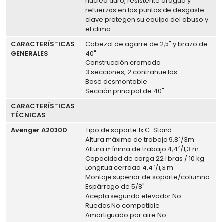
núcleo duro, resistente al agua y
refuerzos en los puntos de desgaste
clave protegen su equipo del abuso y
el clima.
CARACTERÍSTICAS
Cabezal de agarre de 2,5" y brazo de
GENERALES
40"
Construcción cromada
3 secciones, 2 contrahuellas
Base desmontable
Sección principal de 40"
CARACTERÍSTICAS
TÉCNICAS
Avenger A2030D
Tipo de soporte 1x C-Stand
Altura máxima de trabajo 9,8´/3m
Altura mínima de trabajo 4,4´/1,3 m
Capacidad de carga 22 libras / 10 kg
Longitud cerrada 4,4´/1,3 m
Montaje superior de soporte/columna
Espárrago de 5/8"
Acepta segundo elevador No
Ruedas No compatible
Amortiguado por aire No