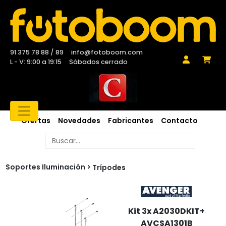
91 375 78 88 / 89
info@fotoboom.com
L - V: 9:00 a 19:15
Sábados cerrado
Ofertas
Novedades
Fabricantes
Contacto
Soportes Iluminación
Trípodes
Kit 3x A2030DKIT+
AVCSA1301B