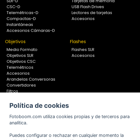
SLR-D
Tarjetas de memoria
CSC-D
USB Flash Drives
Telemétricas-D
Lectores de tarjetas
Compactas-D
Accesorios
Instantáneas
Accesorios Cámaras-D
Objetivos
Flashes
Medio Formato
Flashes SLR
Objetivos SLR
Accesorios
Objetivos CSC
Telemétricos
Accesorios
Arandelas Conversoras
Convertidores
Filtros
Lentes Aproximación
Calibradores
Política de cookies
Soportes Fotografía
Fotoboom.com utiliza cookies propias y de terceros para
Monopiés
analítica.
Rótulas
Trípodes
Puedes configurar o rechazar en cualquier momento la
Kit Completos