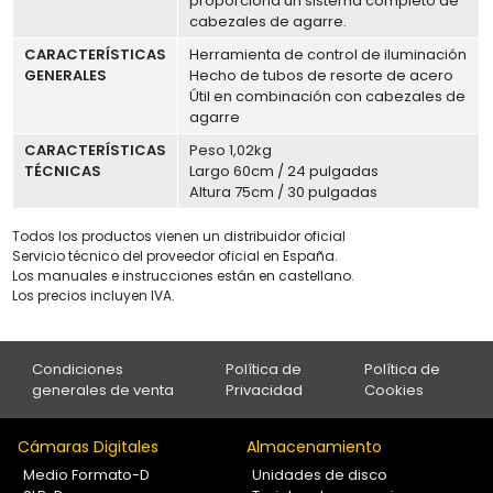
proporciona un sistema completo de
cabezales de agarre.
CARACTERÍSTICAS
Herramienta de control de iluminación
GENERALES
Hecho de tubos de resorte de acero
Útil en combinación con cabezales de
agarre
CARACTERÍSTICAS
Peso 1,02kg
TÉCNICAS
Largo 60cm / 24 pulgadas
Altura 75cm / 30 pulgadas
Todos los productos vienen un distribuidor oficial
Servicio técnico del proveedor oficial en España.
Los manuales e instrucciones están en castellano.
Los precios incluyen IVA.
Condiciones
Política de
Política de
generales de venta
Privacidad
Cookies
Cámaras Digitales
Almacenamiento
Medio Formato-D
Unidades de disco