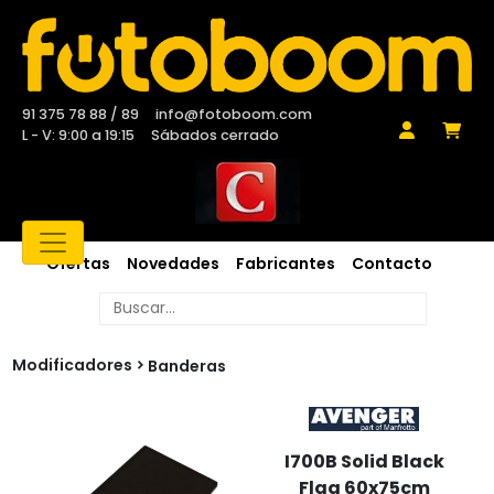
91 375 78 88 / 89
info@fotoboom.com
L - V: 9:00 a 19:15
Sábados cerrado
Ofertas
Novedades
Fabricantes
Contacto
Modificadores
Banderas
I700B Solid Black
Flag 60x75cm