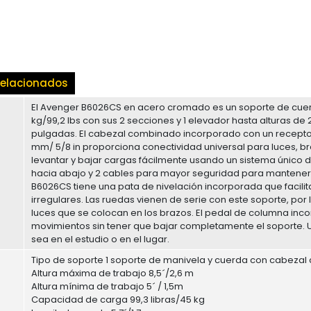
elacionados
El Avenger B6026CS en acero cromado es un soporte de cuer
kg/99,2 lbs con sus 2 secciones y 1 elevador hasta alturas de
pulgadas. El cabezal combinado incorporado con un receptor 
mm/ 5/8 in proporciona conectividad universal para luces, b
levantar y bajar cargas fácilmente usando un sistema único de
hacia abajo y 2 cables para mayor seguridad para mantener l
B6026CS tiene una pata de nivelación incorporada que facilit
irregulares. Las ruedas vienen de serie con este soporte, por 
luces que se colocan en los brazos. El pedal de columna incorp
movimientos sin tener que bajar completamente el soporte. Us
sea en el estudio o en el lugar.
Tipo de soporte 1 soporte de manivela y cuerda con cabeza
Altura máxima de trabajo 8,5´/2,6 m
Altura mínima de trabajo 5´ / 1,5m
Capacidad de carga 99,3 libras/45 kg