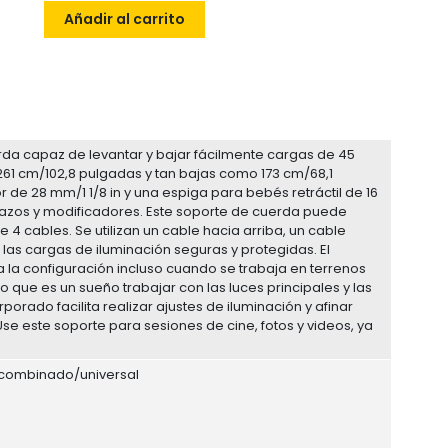
Añadir al carrito
da capaz de levantar y bajar fácilmente cargas de 45
 261 cm/102,8 pulgadas y tan bajas como 173 cm/68,1
de 28 mm/1 1/8 in y una espiga para bebés retráctil de 16
razos y modificadores. Este soporte de cuerda puede
 4 cables. Se utilizan un cable hacia arriba, un cable
as cargas de iluminación seguras y protegidas. El
a la configuración incluso cuando se trabaja en terrenos
lo que es un sueño trabajar con las luces principales y las
orado facilita realizar ajustes de iluminación y afinar
e este soporte para sesiones de cine, fotos y videos, ya
l combinado/universal