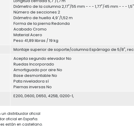
Longitud cerrada 5,7´/1,7 m
Diámetro de la columna 2,17"/55 mm - - - 1,77"/45 mm - - - 1,
Número de secciones 2
Diámetro de huella 4,9´/1,52 m
Forma de la pierna Redonda
Acabado Cromo
Material Acero
Peso 41,89 libras / 19 kg
Montaje superior de soporte/columna Espárrago de 5/8", rece
Acepta segundo elevador No
Ruedas Incorporado
Amortiguado por aire No
Base desmontable No
Pata niveladora sí
Piernas inversas No
E200, D600, D650, 425B, G200-1,
un distribuidor oficial
dor oficial en España.
es están en castellano.