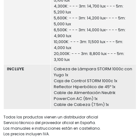
5,100 lux
4,300K: - - - 3m: 14,700 lux - - - 5m:
5,200 lux
5,600K: - - - 3m: 14,200 lux- - - - 5m:
5,000 lux
6,500K: - - - 3m: 14,000 lux- - - - 5m:
4,900 lux
10,000K: - - - 3m: 11,500 lux - - - 5m:
4,000 lux
20,000K: - - - 3m: 8,800 lux - - - 5m:
3,100 lux
INCLUYE
Cabeza de Lámpara STORM 1000c con
Yugo 1x
Caja de Control STORM 1000c 1x
Reflector Hiperbólico de 45º 1x
Cable de Alimentación Neutrik
PowerCon AC (6m) 1x
Cable de Cabeza (7.5m) 1x
Todos los productos vienen un distribuidor oficial
Servicio técnico del proveedor oficial en España.
Los manuales e instrucciones están en castellano.
Los precios incluyen IVA.