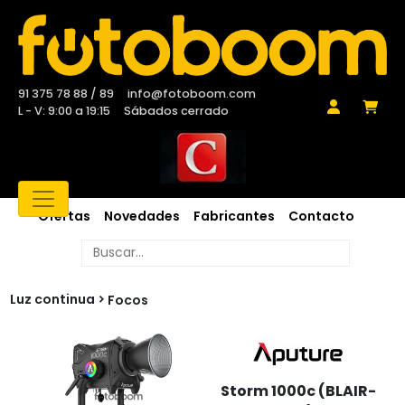
91 375 78 88 / 89
info@fotoboom.com
L - V: 9:00 a 19:15
Sábados cerrado
Ofertas
Novedades
Fabricantes
Contacto
Luz continua
Focos
Storm 1000c (BLAIR-