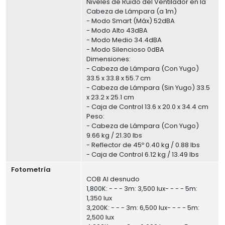
Niveles de Ruido del Ventilador en la
Cabeza de Lámpara (a 1m)
- Modo Smart (Máx) 52dBA
- Modo Alto 43dBA
- Modo Medio 34.4dBA
- Modo Silencioso 0dBA
Dimensiones:
- Cabeza de Lámpara (Con Yugo)
33.5 x 33.8 x 55.7 cm
- Cabeza de Lámpara (Sin Yugo) 33.5
x 23.2 x 25.1 cm
- Caja de Control 13.6 x 20.0 x 34.4 cm
Peso:
- Cabeza de Lámpara (Con Yugo)
9.66 kg / 21.30 lbs
- Reflector de 45º 0.40 kg / 0.88 lbs
- Caja de Control 6.12 kg / 13.49 lbs
Fotometría
COB Al desnudo
1,800K: - - - 3m: 3,500 lux- - - - 5m:
1,350 lux
3,200K: - - - 3m: 6,500 lux- - - - 5m:
2,500 lux