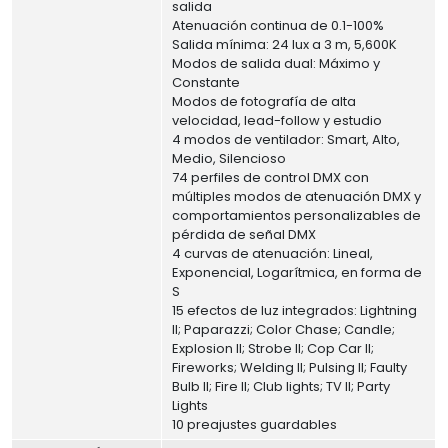
salida
Atenuación continua de 0.1-100%
Salida mínima: 24 lux a 3 m, 5,600K
Modos de salida dual: Máximo y
Constante
Modos de fotografía de alta
velocidad, lead-follow y estudio
4 modos de ventilador: Smart, Alto,
Medio, Silencioso
74 perfiles de control DMX con
múltiples modos de atenuación DMX y
comportamientos personalizables de
pérdida de señal DMX
4 curvas de atenuación: Lineal,
Exponencial, Logarítmica, en forma de
S
15 efectos de luz integrados: Lightning
II; Paparazzi; Color Chase; Candle;
Explosion II; Strobe II; Cop Car II;
Fireworks; Welding II; Pulsing II; Faulty
Bulb II; Fire II; Club lights; TV II; Party
Lights
10 preajustes guardables