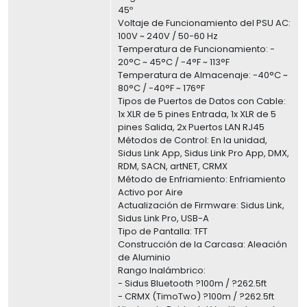
45º
Voltaje de Funcionamiento del PSU AC:
100V ~ 240V / 50-60 Hz
Temperatura de Funcionamiento: -
20°C ~ 45°C / -4°F ~ 113°F
Temperatura de Almacenaje: -40°C ~
80°C / -40°F ~ 176°F
Tipos de Puertos de Datos con Cable:
1x XLR de 5 pines Entrada, 1x XLR de 5
pines Salida, 2x Puertos LAN RJ45
Métodos de Control: En la unidad,
Sidus Link App, Sidus Link Pro App, DMX,
RDM, SACN, artNET, CRMX
Método de Enfriamiento: Enfriamiento
Activo por Aire
Actualización de Firmware: Sidus Link,
Sidus Link Pro, USB-A
Tipo de Pantalla: TFT
Construcción de la Carcasa: Aleación
de Aluminio
Rango Inalámbrico:
- Sidus Bluetooth ?100m / ?262.5ft
- CRMX (TimoTwo) ?100m / ?262.5ft