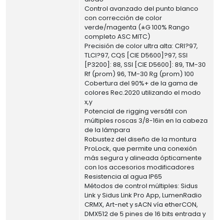
Control avanzado del punto blanco
con corrección de color
verde/magenta (±G 100% Rango
completo ASC MITC)
Precisión de color ultra alta: CRI?97,
TLCI?97, CQS [CIE D5600]?97, SSI
[P3200]: 88, SSI [CIE D5600]: 89, TM-30
Rf (prom) 96, TM-30 Rg (prom) 100
Cobertura del 90%+ de la gama de
colores Rec.2020 utilizando el modo
x,y
Potencial de rigging versátil con
múltiples roscas 3/8-16in en la cabeza
de la lámpara
Robustez del diseño de la montura
ProLock, que permite una conexión
más segura y alineada ópticamente
con los accesorios modificadores
Resistencia al agua IP65
Métodos de control múltiples: Sidus
Link y Sidus Link Pro App, LumenRadio
CRMX, Art-net y sACN vía etherCON,
DMX512 de 5 pines de 16 bits entrada y