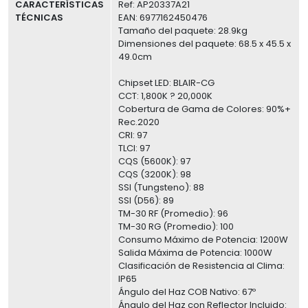
CARACTERÍSTICAS
Ref: AP20337A21
TÉCNICAS
EAN: 6977162450476
Tamaño del paquete: 28.9kg
Dimensiones del paquete: 68.5 x 45.5 x
49.0cm
Chipset LED: BLAIR-CG
CCT: 1,800K ? 20,000K
Cobertura de Gama de Colores: 90%+
Rec.2020
CRI: 97
TLCI: 97
CQS (5600K): 97
CQS (3200K): 98
SSI (Tungsteno): 88
SSI (D56): 89
TM-30 RF (Promedio): 96
TM-30 RG (Promedio): 100
Consumo Máximo de Potencia: 1200W
Salida Máxima de Potencia: 1000W
Clasificación de Resistencia al Clima:
IP65
Ángulo del Haz COB Nativo: 67º
Ángulo del Haz con Reflector Incluido: