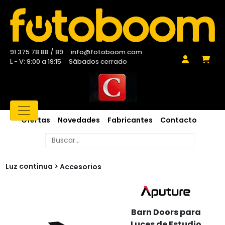
91 375 78 88 / 89
info@fotoboom.com
L - V: 9:00 a 19:15
Sábados cerrado
Ofertas
Novedades
Fabricantes
Contacto
Luz continua
Accesorios
Barn Doors para
Luces de Estudio