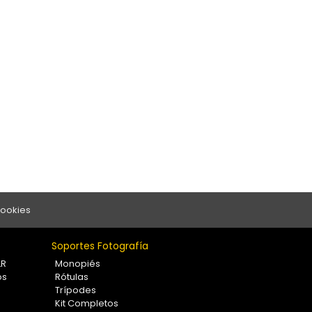
Cookies
Soportes Fotografía
LR
Monopiés
os
Rótulas
Trípodes
Kit Completos