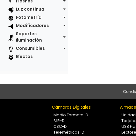
Flashes
Luz continua
Fotometría
Modificadores
Soportes
Iluminación
Consumibles
Efectos
Condic
Cámaras Digitales
Almace
Medio Formato-D
Unidad
SLR-D
Tarjet
CSC-D
USB Fla
Telemétricas-D
Lectore