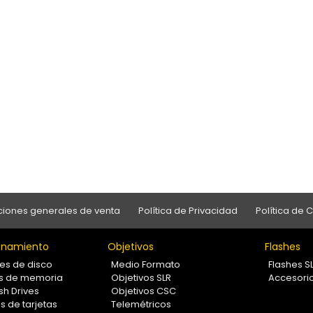
iones generales de venta
Política de Privacidad
Política de 
namiento
Objetivos
Flashes
es de disco
Medio Formato
Flashes S
as de memoria
Objetivos SLR
Accesori
sh Drives
Objetivos CSC
s de tarjetas
Telemétricos