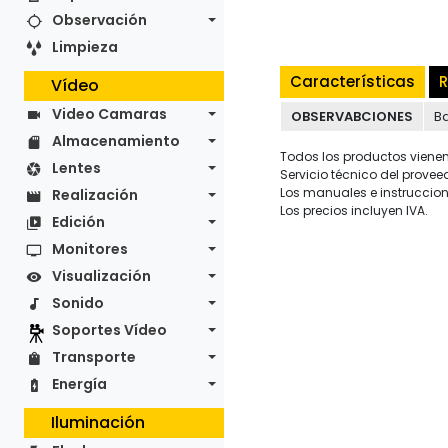
Observación
Limpieza
Características
R
Vídeo
Video Camaras
OBSERVABCIONES
B
Almacenamiento
Todos los productos vienen 
Lentes
Servicio técnico del provee
Los manuales e instruccion
Realización
Los precios incluyen IVA.
Edición
Monitores
Visualización
Sonido
Soportes Vídeo
Transporte
Energía
Iluminación