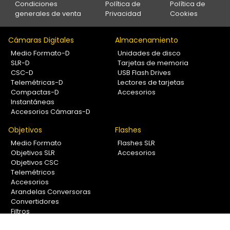
Condiciones
Política de
Política de
generales de venta
Privacidad
Cookies
Cámaras Digitales
Almacenamiento
Medio Formato-D
Unidades de disco
SLR-D
Tarjetas de memoria
CSC-D
USB Flash Drives
Telemétricas-D
Lectores de tarjetas
Compactas-D
Accesorios
Instantáneas
Accesorios Cámaras-D
Objetivos
Flashes
Medio Formato
Flashes SLR
Objetivos SLR
Accesorios
Objetivos CSC
Telemétricos
Accesorios
Arandelas Conversoras
Convertidores
Filtros
Lentes Aproximación